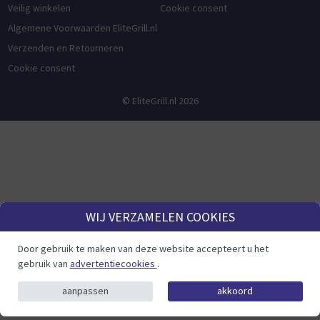
Veilig winkelen
Cookie consent
Algemene Voorwaarden EliteGrill.nl
Verzenden en Retourneren
Cookie consent
© EliteGrill.nl 2026
WIJ VERZAMELEN COOKIES
Door gebruik te maken van deze website accepteert u het
gebruik van
advertentiecookies
.
aanpassen
akkoord