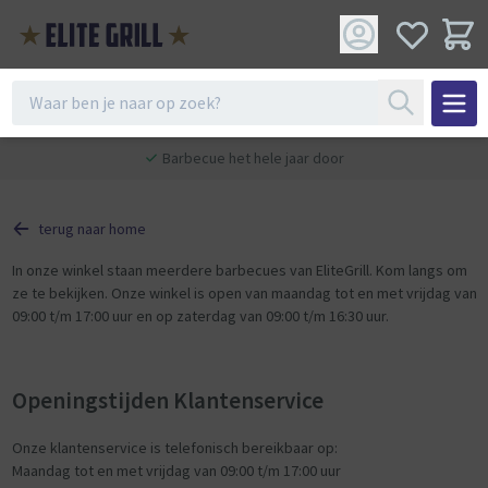
Barbecue het hele jaar door
terug naar home
In onze winkel staan meerdere barbecues van EliteGrill. Kom langs om
ze te bekijken. Onze winkel is open van maandag tot en met vrijdag van
09:00 t/m 17:00 uur en op zaterdag van 09:00 t/m 16:30 uur.
Openingstijden Klantenservice
Onze klantenservice is telefonisch bereikbaar op:
Maandag tot en met vrijdag van 09:00 t/m 17:00 uur