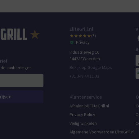
EliteGrill.nl
V
(5)
Privacy
B
Industrieweg 10
3442AE
Woerden
rief
Bekijk op Google Maps
n de aanbiedingen
+31 348 44 11 33
rijven
Klantenservice
O
Afhalen bij EliteGrill.nl
C
Privacy Policy
O
Veilig winkelen
C
Algemene Voorwaarden EliteGrill.nl