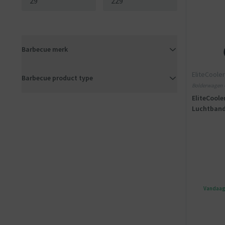
Barbecue merk
EliteCooler
Barbecue product type
Bolderwagen - 
EliteCool
Luchtbande
Vandaag 