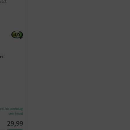
rt
ezelfde werkdag
verstuurd
29,99