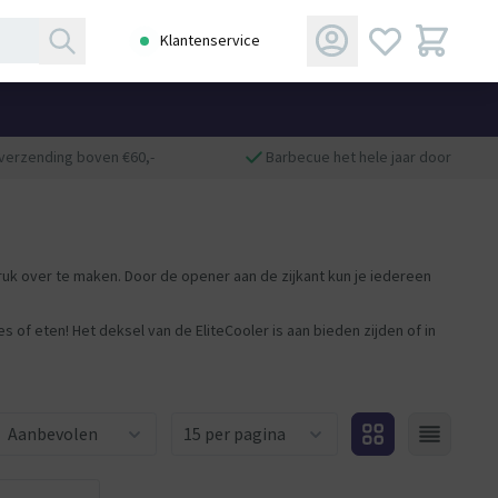
Klantenservice
 verzending boven €60,-
Barbecue het hele jaar door
 druk over te maken. Door de opener aan de zijkant kun je iedereen
es of eten! Het deksel van de EliteCooler is aan bieden zijden of in
Aantal producten