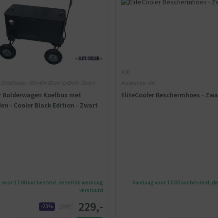
AXI
EliteCooler - 89 x 48 x 82 cm (LxBxH) - Zwart
Accessoire - Axi
er Bolderwagen Koelbox met
EliteCooler Beschermhoes - Zwa
n - Cooler Black Edition - Zwart
voor 17:00 uur besteld, dezelfde werkdag
Vandaag voor 17:00 uur besteld, d
verstuurd
229,-
299,-
-23%