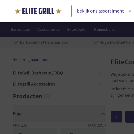
bekijk ons assortiment
Barbecues
Accessoires
EliteCooler
Kennisbank
Barbecue het hele jaar door
Hoge kwaliteit ke
terug naar home
EliteCo
EliteGrill Barbecue / BBQ
Wil je zeker 
snel van dra
Elitegrill Accessoires
Je hoeft 'm a
Producten
(2)
zijn geheel 
Prijs
1
Min: 29,-
Max: 229,-