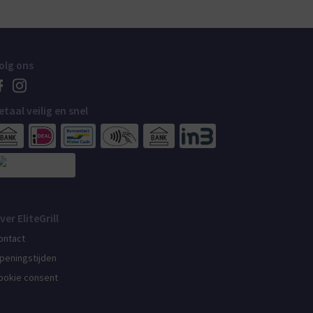
olg ons
etaal veilig en snel
ver EliteGrill
ontact
peningstijden
ookie consent