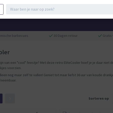
ramische barbecues
30 Dagen retour
Gratis
oler
zijn van een "cool" feestje? Met deze retro EliteCooler hoef je je daar niet
nkjes voorzien.
lleen nog maar zelf te vullen! Geniet tot maar liefst 36 uur van koude drankj
afneembaar.
Sorteren op